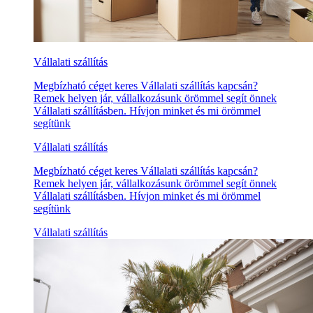
Vállalati szállítás
Megbízható céget keres Vállalati szállítás kapcsán?
Remek helyen jár, vállalkozásunk örömmel segít önnek
Vállalati szállításben. Hívjon minket és mi örömmel
segítünk
Vállalati szállítás
Megbízható céget keres Vállalati szállítás kapcsán?
Remek helyen jár, vállalkozásunk örömmel segít önnek
Vállalati szállításben. Hívjon minket és mi örömmel
segítünk
Vállalati szállítás