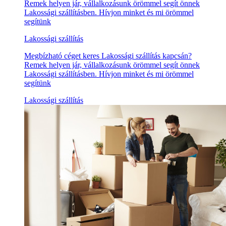
Remek helyen jár, vállalkozásunk örömmel segít önnek
Lakossági szállításben. Hívjon minket és mi örömmel
segítünk
Lakossági szállítás
Megbízható céget keres Lakossági szállítás kapcsán?
Remek helyen jár, vállalkozásunk örömmel segít önnek
Lakossági szállításben. Hívjon minket és mi örömmel
segítünk
Lakossági szállítás