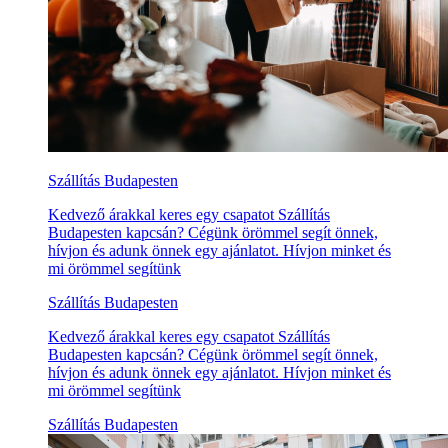
Szállítás Budapesten
Kedvező árakkal keres egy csapatot Szállítás
Budapesten kapcsán? Cégünk örömmel segít önnek,
hívjon és adunk önnek egy ajánlatot. Hívjon minket és
mi örömmel segítünk
Szállítás Budapesten
Kedvező árakkal keres egy csapatot Szállítás
Budapesten kapcsán? Cégünk örömmel segít önnek,
hívjon és adunk önnek egy ajánlatot. Hívjon minket és
mi örömmel segítünk
Szállítás Budapesten