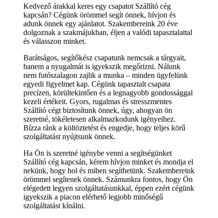
Kedvező árakkal keres egy csapatot Szállító cég
kapcsán? Cégünk örömmel segít önnek, hívjon és
adunk önnek egy ajánlatot. Szakembereink 20 éve
dolgoznak a szakmájukban, éljen a valódi tapasztalattal
és válasszon minket.
Barátságos, segítőkész csapatunk nemcsak a tárgyait,
hanem a nyugalmát is igyekszik megőrizni. Nálunk
nem futószalagon zajlik a munka – minden ügyfelünk
egyedi figyelmet kap. Cégünk tapasztalt csapata
precízen, körültekintően és a legnagyobb gondossággal
kezeli értékeit. Gyors, rugalmas és stresszmentes
Szállító cégt biztosítunk önnek, úgy, ahogyan ön
szeretné, tökéletesen alkalmazkodunk igényeihez.
Bízza ránk a költöztetést és engedje, hogy teljes körű
szolgáltatást nyújtsunk önnek.
Ha Ön is szeretné igénybe venni a segítségünket
Szállító cég kapcsán, kérem hívjon minket és mondja el
nekünk, hogy hol és miben segíthetünk. Szakembereink
örömmel segítenek önnek. Számunkra fontos, hogy Ön
elégedett legyen szolgáltatásunkkal, éppen ezért cégünk
igyekszik a piacon elérhető legjobb minőségű
szolgáltatást kínálni.