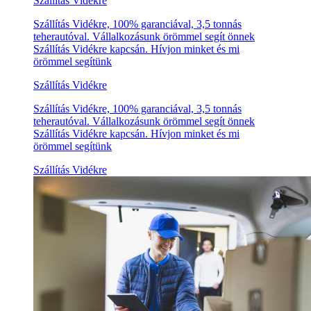
Szállítás Vidékre
Szállítás Vidékre, 100% garanciával, 3,5 tonnás
teherautóval. Vállalkozásunk örömmel segít önnek
Szállítás Vidékre kapcsán. Hívjon minket és mi
örömmel segítünk
Szállítás Vidékre
Szállítás Vidékre, 100% garanciával, 3,5 tonnás
teherautóval. Vállalkozásunk örömmel segít önnek
Szállítás Vidékre kapcsán. Hívjon minket és mi
örömmel segítünk
Szállítás Vidékre