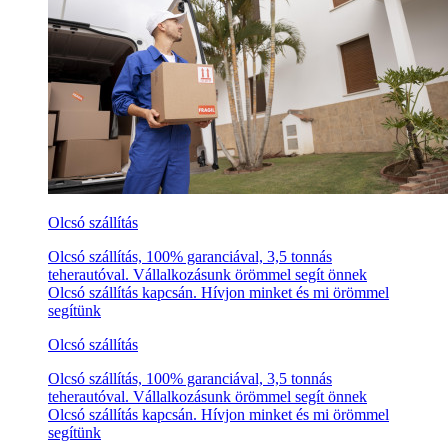
Olcsó szállítás
Olcsó szállítás, 100% garanciával, 3,5 tonnás
teherautóval. Vállalkozásunk örömmel segít önnek
Olcsó szállítás kapcsán. Hívjon minket és mi örömmel
segítünk
Olcsó szállítás
Olcsó szállítás, 100% garanciával, 3,5 tonnás
teherautóval. Vállalkozásunk örömmel segít önnek
Olcsó szállítás kapcsán. Hívjon minket és mi örömmel
segítünk