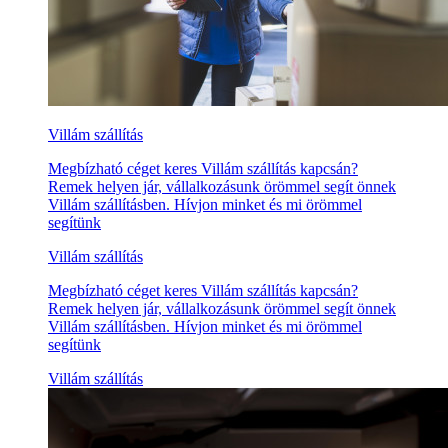
Villám szállítás
Megbízható céget keres Villám szállítás kapcsán?
Remek helyen jár, vállalkozásunk örömmel segít önnek
Villám szállításben. Hívjon minket és mi örömmel
segítünk
Villám szállítás
Megbízható céget keres Villám szállítás kapcsán?
Remek helyen jár, vállalkozásunk örömmel segít önnek
Villám szállításben. Hívjon minket és mi örömmel
segítünk
Villám szállítás