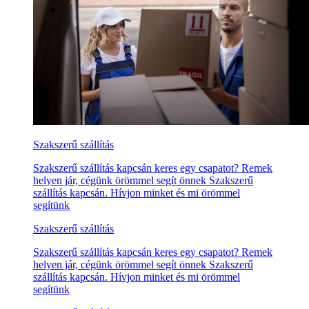
Szakszerű szállítás
Szakszerű szállítás kapcsán keres egy csapatot? Remek
helyen jár, cégünk örömmel segít önnek Szakszerű
szállítás kapcsán. Hívjon minket és mi örömmel
segítünk
Szakszerű szállítás
Szakszerű szállítás kapcsán keres egy csapatot? Remek
helyen jár, cégünk örömmel segít önnek Szakszerű
szállítás kapcsán. Hívjon minket és mi örömmel
segítünk