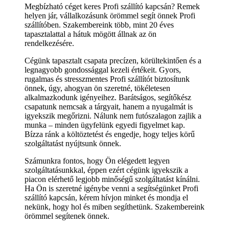
Megbízható céget keres Profi szállító kapcsán? Remek
helyen jár, vállalkozásunk örömmel segít önnek Profi
szállítóben. Szakembereink több, mint 20 éves
tapasztalattal a hátuk mögött állnak az ön
rendelkezésére.
Cégünk tapasztalt csapata precízen, körültekintően és a
legnagyobb gondossággal kezeli értékeit. Gyors,
rugalmas és stresszmentes Profi szállítót biztosítunk
önnek, úgy, ahogyan ön szeretné, tökéletesen
alkalmazkodunk igényeihez. Barátságos, segítőkész
csapatunk nemcsak a tárgyait, hanem a nyugalmát is
igyekszik megőrizni. Nálunk nem futószalagon zajlik a
munka – minden ügyfelünk egyedi figyelmet kap.
Bízza ránk a költöztetést és engedje, hogy teljes körű
szolgáltatást nyújtsunk önnek.
Számunkra fontos, hogy Ön elégedett legyen
szolgáltatásunkkal, éppen ezért cégünk igyekszik a
piacon elérhető legjobb minőségű szolgáltatást kínálni.
Ha Ön is szeretné igénybe venni a segítségünket Profi
szállító kapcsán, kérem hívjon minket és mondja el
nekünk, hogy hol és miben segíthetünk. Szakembereink
örömmel segítenek önnek.