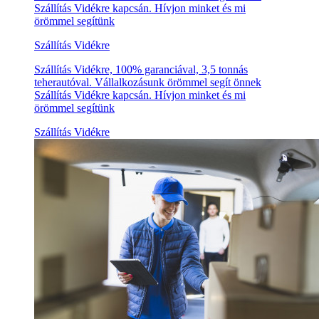
Szállítás Vidékre kapcsán. Hívjon minket és mi
örömmel segítünk
Szállítás Vidékre
Szállítás Vidékre, 100% garanciával, 3,5 tonnás
teherautóval. Vállalkozásunk örömmel segít önnek
Szállítás Vidékre kapcsán. Hívjon minket és mi
örömmel segítünk
Szállítás Vidékre