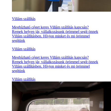
Villám szállítás
Megbízható céget keres Villám szállítás kapcsán?
Remek helyen jár, vállalkozásunk örömmel segít önnek
Villám szállításben. Hívjon minket és mi örömmel
segítünk
Villám szállítás
Megbízható céget keres Villám szállítás kapcsán?
Remek helyen jár, vállalkozásunk örömmel segít önnek
Villám szállításben. Hívjon minket és mi örömmel
segítünk
Villám szállítás