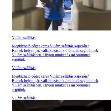
Villám szállítás
Megbízható céget keres Villám szállítás kapcsán?
Remek helyen jár, vállalkozásunk örömmel segít önnek
Villám szállításben. Hívjon minket és mi örömmel
segítünk
Villám szállítás
Megbízható céget keres Villám szállítás kapcsán?
Remek helyen jár, vállalkozásunk örömmel segít önnek
Villám szállításben. Hívjon minket és mi örömmel
segítünk
Villám szállítás