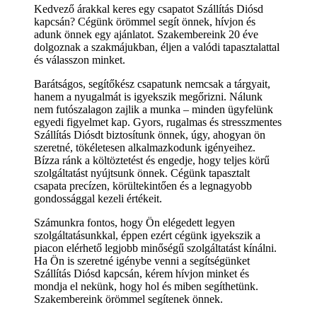
Kedvező árakkal keres egy csapatot Szállítás Diósd
kapcsán? Cégünk örömmel segít önnek, hívjon és
adunk önnek egy ajánlatot. Szakembereink 20 éve
dolgoznak a szakmájukban, éljen a valódi tapasztalattal
és válasszon minket.
Barátságos, segítőkész csapatunk nemcsak a tárgyait,
hanem a nyugalmát is igyekszik megőrizni. Nálunk
nem futószalagon zajlik a munka – minden ügyfelünk
egyedi figyelmet kap. Gyors, rugalmas és stresszmentes
Szállítás Diósdt biztosítunk önnek, úgy, ahogyan ön
szeretné, tökéletesen alkalmazkodunk igényeihez.
Bízza ránk a költöztetést és engedje, hogy teljes körű
szolgáltatást nyújtsunk önnek. Cégünk tapasztalt
csapata precízen, körültekintően és a legnagyobb
gondossággal kezeli értékeit.
Számunkra fontos, hogy Ön elégedett legyen
szolgáltatásunkkal, éppen ezért cégünk igyekszik a
piacon elérhető legjobb minőségű szolgáltatást kínálni.
Ha Ön is szeretné igénybe venni a segítségünket
Szállítás Diósd kapcsán, kérem hívjon minket és
mondja el nekünk, hogy hol és miben segíthetünk.
Szakembereink örömmel segítenek önnek.