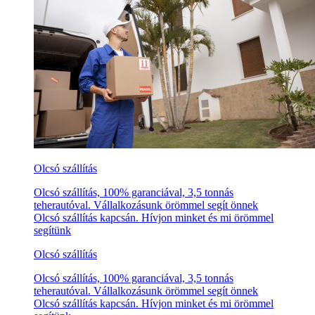
Olcsó szállítás
Olcsó szállítás, 100% garanciával, 3,5 tonnás
teherautóval. Vállalkozásunk örömmel segít önnek
Olcsó szállítás kapcsán. Hívjon minket és mi örömmel
segítünk
Olcsó szállítás
Olcsó szállítás, 100% garanciával, 3,5 tonnás
teherautóval. Vállalkozásunk örömmel segít önnek
Olcsó szállítás kapcsán. Hívjon minket és mi örömmel