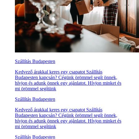
Szállítás Budapesten
Kedvező árakkal keres egy csapatot Szállítás
Budapesten kapcsán? Cégünk örömmel segít önnek,
hívjon és adunk önnek egy ajánlatot. Hívjon minket és
mi örömmel segítünk
Szállítás Budapesten
Kedvező árakkal keres egy csapatot Szállítás
Budapesten kapcsán? Cégünk örömmel segít önnek,
hívjon és adunk önnek egy ajánlatot. Hívjon minket és
mi örömmel segítünk
Szállítás Budapesten