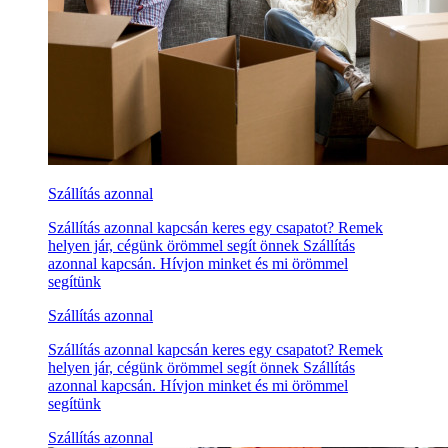
Szállítás azonnal
Szállítás azonnal kapcsán keres egy csapatot? Remek
helyen jár, cégünk örömmel segít önnek Szállítás
azonnal kapcsán. Hívjon minket és mi örömmel
segítünk
Szállítás azonnal
Szállítás azonnal kapcsán keres egy csapatot? Remek
helyen jár, cégünk örömmel segít önnek Szállítás
azonnal kapcsán. Hívjon minket és mi örömmel
segítünk
Szállítás azonnal