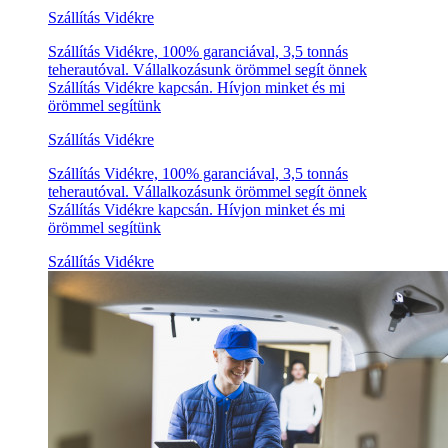
Szállítás Vidékre
Szállítás Vidékre, 100% garanciával, 3,5 tonnás
teherautóval. Vállalkozásunk örömmel segít önnek
Szállítás Vidékre kapcsán. Hívjon minket és mi
örömmel segítünk
Szállítás Vidékre
Szállítás Vidékre, 100% garanciával, 3,5 tonnás
teherautóval. Vállalkozásunk örömmel segít önnek
Szállítás Vidékre kapcsán. Hívjon minket és mi
örömmel segítünk
Szállítás Vidékre