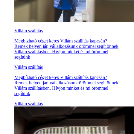
Villám szállítás
Megbízható céget keres Villám szállítás kapcsán?
Remek helyen jár, vállalkozásunk örömmel segít önnek
Villám szállításben. Hívjon minket és mi örömmel
segítünk
Villám szállítás
Megbízható céget keres Villám szállítás kapcsán?
Remek helyen jár, vállalkozásunk örömmel segít önnek
Villám szállításben. Hívjon minket és mi örömmel
segítünk
Villám szállítás