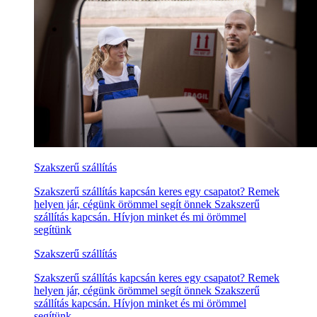
Szakszerű szállítás
Szakszerű szállítás kapcsán keres egy csapatot? Remek
helyen jár, cégünk örömmel segít önnek Szakszerű
szállítás kapcsán. Hívjon minket és mi örömmel
segítünk
Szakszerű szállítás
Szakszerű szállítás kapcsán keres egy csapatot? Remek
helyen jár, cégünk örömmel segít önnek Szakszerű
szállítás kapcsán. Hívjon minket és mi örömmel
segítünk