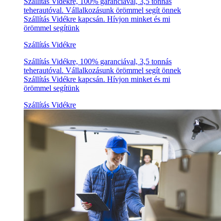
Szállítás Vidékre, 100% garanciával, 3,5 tonnás
teherautóval. Vállalkozásunk örömmel segít önnek
Szállítás Vidékre kapcsán. Hívjon minket és mi
örömmel segítünk
Szállítás Vidékre
Szállítás Vidékre, 100% garanciával, 3,5 tonnás
teherautóval. Vállalkozásunk örömmel segít önnek
Szállítás Vidékre kapcsán. Hívjon minket és mi
örömmel segítünk
Szállítás Vidékre