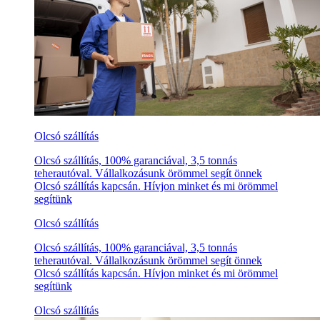
Olcsó szállítás
Olcsó szállítás, 100% garanciával, 3,5 tonnás
teherautóval. Vállalkozásunk örömmel segít önnek
Olcsó szállítás kapcsán. Hívjon minket és mi örömmel
segítünk
Olcsó szállítás
Olcsó szállítás, 100% garanciával, 3,5 tonnás
teherautóval. Vállalkozásunk örömmel segít önnek
Olcsó szállítás kapcsán. Hívjon minket és mi örömmel
segítünk
Olcsó szállítás