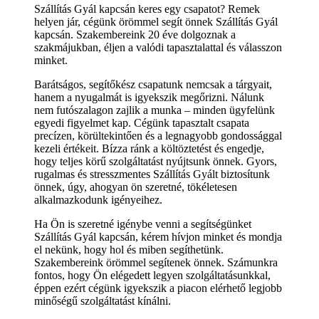
Szállítás Gyál kapcsán keres egy csapatot? Remek
helyen jár, cégünk örömmel segít önnek Szállítás Gyál
kapcsán. Szakembereink 20 éve dolgoznak a
szakmájukban, éljen a valódi tapasztalattal és válasszon
minket.
Barátságos, segítőkész csapatunk nemcsak a tárgyait,
hanem a nyugalmát is igyekszik megőrizni. Nálunk
nem futószalagon zajlik a munka – minden ügyfelünk
egyedi figyelmet kap. Cégünk tapasztalt csapata
precízen, körültekintően és a legnagyobb gondossággal
kezeli értékeit. Bízza ránk a költöztetést és engedje,
hogy teljes körű szolgáltatást nyújtsunk önnek. Gyors,
rugalmas és stresszmentes Szállítás Gyált biztosítunk
önnek, úgy, ahogyan ön szeretné, tökéletesen
alkalmazkodunk igényeihez.
Ha Ön is szeretné igénybe venni a segítségünket
Szállítás Gyál kapcsán, kérem hívjon minket és mondja
el nekünk, hogy hol és miben segíthetünk.
Szakembereink örömmel segítenek önnek. Számunkra
fontos, hogy Ön elégedett legyen szolgáltatásunkkal,
éppen ezért cégünk igyekszik a piacon elérhető legjobb
minőségű szolgáltatást kínálni.