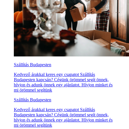
Szállítás Budapesten
Kedvező árakkal keres egy csapatot Szállítás
Budapesten kapcsán? Cégünk örömmel segít önnek,
hívjon és adunk önnek egy ajánlatot. Hívjon minket és
mi örömmel segítünk
Szállítás Budapesten
Kedvező árakkal keres egy csapatot Szállítás
Budapesten kapcsán? Cégünk örömmel segít önnek,
hívjon és adunk önnek egy ajánlatot. Hívjon minket és
mi örömmel segítünk