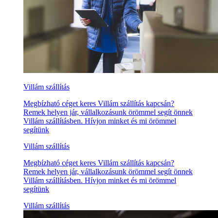
Villám szállítás
Megbízható céget keres Villám szállítás kapcsán?
Remek helyen jár, vállalkozásunk örömmel segít önnek
Villám szállításben. Hívjon minket és mi örömmel
segítünk
Villám szállítás
Megbízható céget keres Villám szállítás kapcsán?
Remek helyen jár, vállalkozásunk örömmel segít önnek
Villám szállításben. Hívjon minket és mi örömmel
segítünk
Villám szállítás