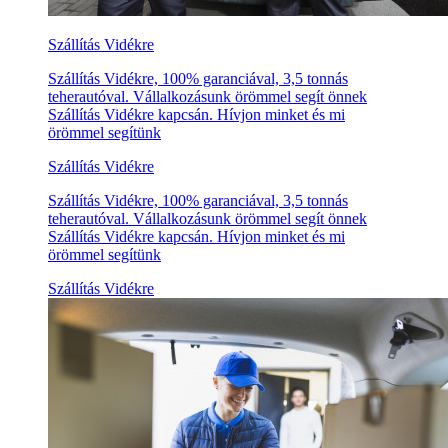
Szállítás Vidékre
Szállítás Vidékre, 100% garanciával, 3,5 tonnás
teherautóval. Vállalkozásunk örömmel segít önnek
Szállítás Vidékre kapcsán. Hívjon minket és mi
örömmel segítünk
Szállítás Vidékre
Szállítás Vidékre, 100% garanciával, 3,5 tonnás
teherautóval. Vállalkozásunk örömmel segít önnek
Szállítás Vidékre kapcsán. Hívjon minket és mi
örömmel segítünk
Szállítás Vidékre