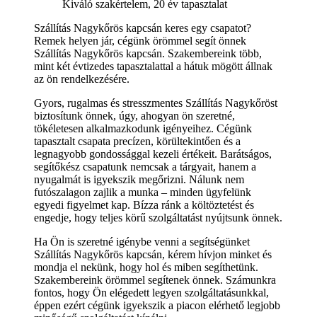
Kiváló szakértelem, 20 év tapasztalat
Szállítás Nagykőrös kapcsán keres egy csapatot?
Remek helyen jár, cégünk örömmel segít önnek
Szállítás Nagykőrös kapcsán. Szakembereink több,
mint két évtizedes tapasztalattal a hátuk mögött állnak
az ön rendelkezésére.
Gyors, rugalmas és stresszmentes Szállítás Nagykőröst
biztosítunk önnek, úgy, ahogyan ön szeretné,
tökéletesen alkalmazkodunk igényeihez. Cégünk
tapasztalt csapata precízen, körültekintően és a
legnagyobb gondossággal kezeli értékeit. Barátságos,
segítőkész csapatunk nemcsak a tárgyait, hanem a
nyugalmát is igyekszik megőrizni. Nálunk nem
futószalagon zajlik a munka – minden ügyfelünk
egyedi figyelmet kap. Bízza ránk a költöztetést és
engedje, hogy teljes körű szolgáltatást nyújtsunk önnek.
Ha Ön is szeretné igénybe venni a segítségünket
Szállítás Nagykőrös kapcsán, kérem hívjon minket és
mondja el nekünk, hogy hol és miben segíthetünk.
Szakembereink örömmel segítenek önnek. Számunkra
fontos, hogy Ön elégedett legyen szolgáltatásunkkal,
éppen ezért cégünk igyekszik a piacon elérhető legjobb