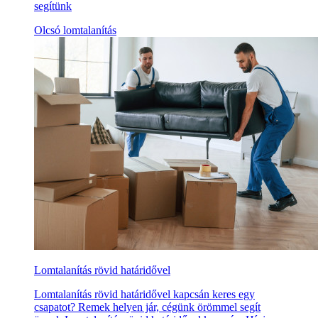
segítünk
Olcsó lomtalanítás
Lomtalanítás rövid határidővel
Lomtalanítás rövid határidővel kapcsán keres egy
csapatot? Remek helyen jár, cégünk örömmel segít