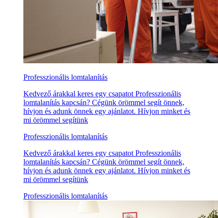
Professzionális lomtalanítás
Kedvező árakkal keres egy csapatot Professzionális
lomtalanítás kapcsán? Cégünk örömmel segít önnek,
hívjon és adunk önnek egy ajánlatot. Hívjon minket és
mi örömmel segítünk
Professzionális lomtalanítás
Kedvező árakkal keres egy csapatot Professzionális
lomtalanítás kapcsán? Cégünk örömmel segít önnek,
hívjon és adunk önnek egy ajánlatot. Hívjon minket és
mi örömmel segítünk
Professzionális lomtalanítás