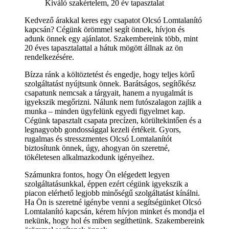
Kiváló szakértelem, 20 év tapasztalat
Kedvező árakkal keres egy csapatot Olcsó Lomtalanító
kapcsán? Cégünk örömmel segít önnek, hívjon és
adunk önnek egy ajánlatot. Szakembereink több, mint
20 éves tapasztalattal a hátuk mögött állnak az ön
rendelkezésére.
Bízza ránk a költöztetést és engedje, hogy teljes körű
szolgáltatást nyújtsunk önnek. Barátságos, segítőkész
csapatunk nemcsak a tárgyait, hanem a nyugalmát is
igyekszik megőrizni. Nálunk nem futószalagon zajlik a
munka – minden ügyfelünk egyedi figyelmet kap.
Cégünk tapasztalt csapata precízen, körültekintően és a
legnagyobb gondossággal kezeli értékeit. Gyors,
rugalmas és stresszmentes Olcsó Lomtalanítót
biztosítunk önnek, úgy, ahogyan ön szeretné,
tökéletesen alkalmazkodunk igényeihez.
Számunkra fontos, hogy Ön elégedett legyen
szolgáltatásunkkal, éppen ezért cégünk igyekszik a
piacon elérhető legjobb minőségű szolgáltatást kínálni.
Ha Ön is szeretné igénybe venni a segítségünket Olcsó
Lomtalanító kapcsán, kérem hívjon minket és mondja el
nekünk, hogy hol és miben segíthetünk. Szakembereink