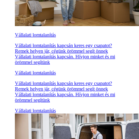
Vállalati lomtalanítás
Vállalati lomtalanítás kapcsán keres egy csapatot?
Remek helyen jár, cégünk örömmel segít önnek
Vállalati lomtalanítás kapcsán. Hívjon minket és mi
örömmel segítünk
Vállalati lomtalanítás
Vállalati lomtalanítás kapcsán keres egy csapatot?
Remek helyen jár, cégünk örömmel segít önnek
Vállalati lomtalanítás kapcsán. Hívjon minket és mi
örömmel segítünk
Vállalati lomtalanítás