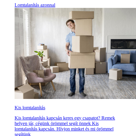
Lomtalanítás azonnal
Kis lomtalanítás
Kis lomtalanítás kapcsán keres egy csapatot? Remek
helyen jár, cégünk örömmel segít önnek Kis
lomtalanítás kapcsán. Hívjon minket és mi örömmel
segítünk