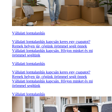
Vállalati lomtalanítás
Vállalati lomtalanítás kapcsán keres egy csapatot?
Remek helyen jár, cégünk örömmel segít önnek
Vállalati lomtalanítás kapcsán. Hívjon minket és mi
örömmel segítünk
Vállalati lomtalanítás
Vállalati lomtalanítás kapcsán keres egy csapatot?
Remek helyen jár, cégünk örömmel segít önnek
Vállalati lomtalanítás kapcsán. Hívjon minket és mi
örömmel segítünk
Vállalati lomtalanítás