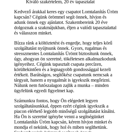
Kiváló szakértelem, 20 év tapasztalat
Kedvező árakkal keres egy csapatot Lomtalanítás Üröm
kapcsán? Cégünk örömmel segít önnek, hívjon és
adunk önnek egy ajánlatot. Szakembereink 20 éve
dolgoznak a szakmájukban, éljen a valódi tapasztalattal
és válasszon minket.
Bízza ránk a költöztetést és engedje, hogy teljes körű
szolgáltatást nyújtsunk önnek. Gyors, rugalmas és
stresszmentes Lomtalanítás Ürömt biztosítunk önnek,
úgy, ahogyan ön szeretné, tökéletesen alkalmazkodunk
igényeihez. Cégünk tapasztalt csapata precízen,
körültekintően és a legnagyobb gondossággal kezeli
értékeit. Barátságos, segítőkész csapatunk nemcsak a
tárgyait, hanem a nyugalmát is igyekszik megőrizni.
Nálunk nem futószalagon zajlik a munka – minden
ügyfelünk egyedi figyelmet kap.
Számunkra fontos, hogy Ön elégedett legyen
szolgáltatásunkkal, éppen ezért cégünk igyekszik a
piacon elérhető legjobb minőségű szolgáltatást kínálni.
Ha Ön is szeretné igénybe venni a segítségünket
Lomtalanítás Üröm kapcsán, kérem hívjon minket és
mondja el nekünk, hogy hol és miben segíthetünk.