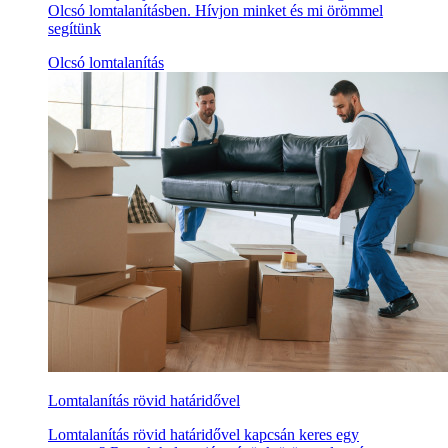
Olcsó lomtalanításben. Hívjon minket és mi örömmel
segítünk
Olcsó lomtalanítás
Lomtalanítás rövid határidővel
Lomtalanítás rövid határidővel kapcsán keres egy