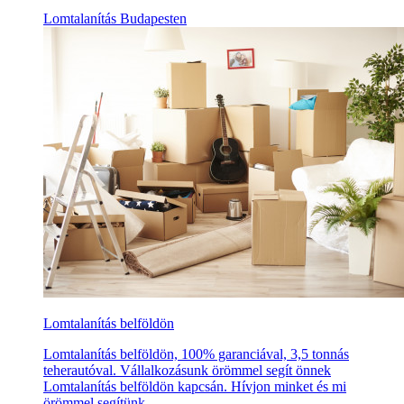
Lomtalanítás Budapesten
Lomtalanítás belföldön
Lomtalanítás belföldön, 100% garanciával, 3,5 tonnás
teherautóval. Vállalkozásunk örömmel segít önnek
Lomtalanítás belföldön kapcsán. Hívjon minket és mi
örömmel segítünk