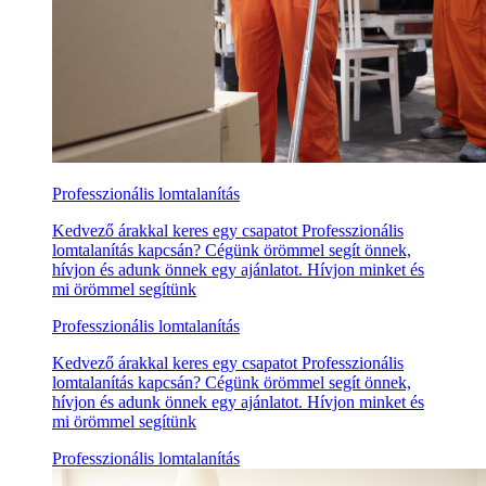
Professzionális lomtalanítás
Kedvező árakkal keres egy csapatot Professzionális
lomtalanítás kapcsán? Cégünk örömmel segít önnek,
hívjon és adunk önnek egy ajánlatot. Hívjon minket és
mi örömmel segítünk
Professzionális lomtalanítás
Kedvező árakkal keres egy csapatot Professzionális
lomtalanítás kapcsán? Cégünk örömmel segít önnek,
hívjon és adunk önnek egy ajánlatot. Hívjon minket és
mi örömmel segítünk
Professzionális lomtalanítás