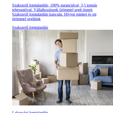
Szakszerű lomtalanítás, 100% garanciával, 3,5 tonnás
teherautóval. Vállalkozásunk örömmel segít önnek
Szakszerű lomtalanítás kapcsán. Hívjon minket és mi
örömmel segítünk
Szakszerű lomtalanítás
Lakossági lomtalanítás