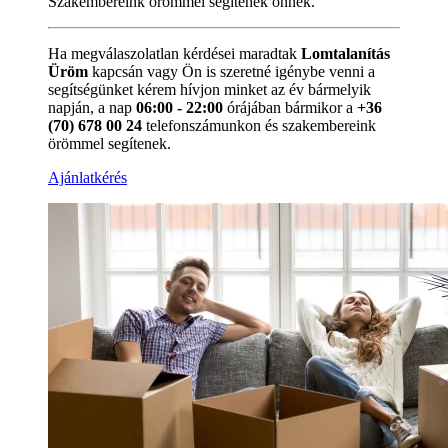
Szakembereink örömmel segítenek önnek.
Ha megválaszolatlan kérdései maradtak
Lomtalanítás
Üröm
kapcsán vagy Ön is szeretné igénybe venni a
segítségünket kérem hívjon minket az év bármelyik
napján, a nap
06:00 - 22:00
órájában bármikor a
+36
(70) 678 00 24
telefonszámunkon és szakembereink
örömmel segítenek.
Ajánlatkérés