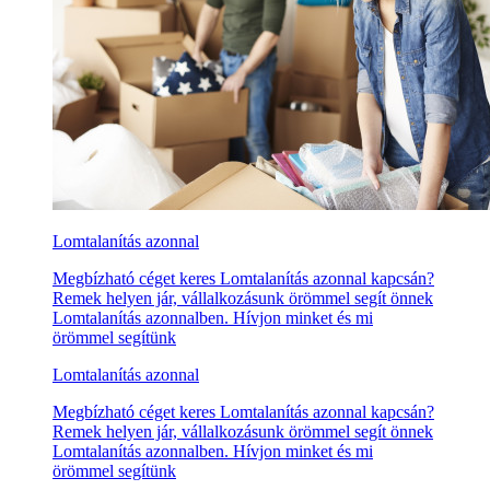
Lomtalanítás azonnal
Megbízható céget keres Lomtalanítás azonnal kapcsán?
Remek helyen jár, vállalkozásunk örömmel segít önnek
Lomtalanítás azonnalben. Hívjon minket és mi
örömmel segítünk
Lomtalanítás azonnal
Megbízható céget keres Lomtalanítás azonnal kapcsán?
Remek helyen jár, vállalkozásunk örömmel segít önnek
Lomtalanítás azonnalben. Hívjon minket és mi
örömmel segítünk