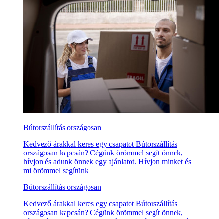
Bútorszállítás országosan
Kedvező árakkal keres egy csapatot Bútorszállítás
országosan kapcsán? Cégünk örömmel segít önnek,
hívjon és adunk önnek egy ajánlatot. Hívjon minket és
mi örömmel segítünk
Bútorszállítás országosan
Kedvező árakkal keres egy csapatot Bútorszállítás
országosan kapcsán? Cégünk örömmel segít önnek,