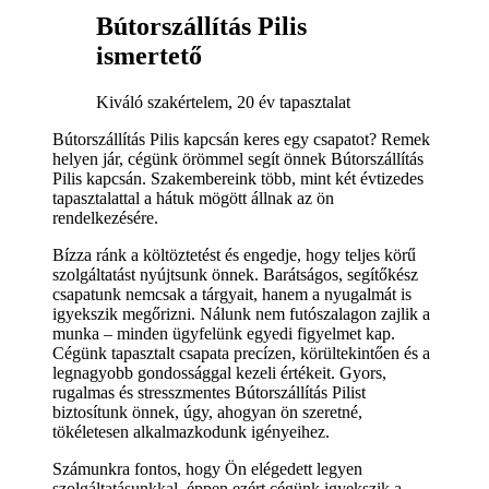
Bútorszállítás Pilis
ismertető
Kiváló szakértelem, 20 év tapasztalat
Bútorszállítás Pilis kapcsán keres egy csapatot? Remek
helyen jár, cégünk örömmel segít önnek Bútorszállítás
Pilis kapcsán. Szakembereink több, mint két évtizedes
tapasztalattal a hátuk mögött állnak az ön
rendelkezésére.
Bízza ránk a költöztetést és engedje, hogy teljes körű
szolgáltatást nyújtsunk önnek. Barátságos, segítőkész
csapatunk nemcsak a tárgyait, hanem a nyugalmát is
igyekszik megőrizni. Nálunk nem futószalagon zajlik a
munka – minden ügyfelünk egyedi figyelmet kap.
Cégünk tapasztalt csapata precízen, körültekintően és a
legnagyobb gondossággal kezeli értékeit. Gyors,
rugalmas és stresszmentes Bútorszállítás Pilist
biztosítunk önnek, úgy, ahogyan ön szeretné,
tökéletesen alkalmazkodunk igényeihez.
Számunkra fontos, hogy Ön elégedett legyen
szolgáltatásunkkal, éppen ezért cégünk igyekszik a