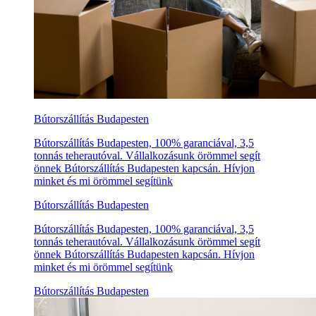
Bútorszállítás Budapesten
Bútorszállítás Budapesten, 100% garanciával, 3,5
tonnás teherautóval. Vállalkozásunk örömmel segít
önnek Bútorszállítás Budapesten kapcsán. Hívjon
minket és mi örömmel segítünk
Bútorszállítás Budapesten
Bútorszállítás Budapesten, 100% garanciával, 3,5
tonnás teherautóval. Vállalkozásunk örömmel segít
önnek Bútorszállítás Budapesten kapcsán. Hívjon
minket és mi örömmel segítünk
Bútorszállítás Budapesten