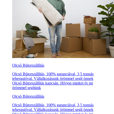
Olcsó Bútorszállítás
Olcsó Bútorszállítás, 100% garanciával, 3,5 tonnás
teherautóval. Vállalkozásunk örömmel segít önnek
Olcsó Bútorszállítás kapcsán. Hívjon minket és mi
örömmel segítünk
Olcsó Bútorszállítás
Olcsó Bútorszállítás, 100% garanciával, 3,5 tonnás
teherautóval. Vállalkozásunk örömmel segít önnek