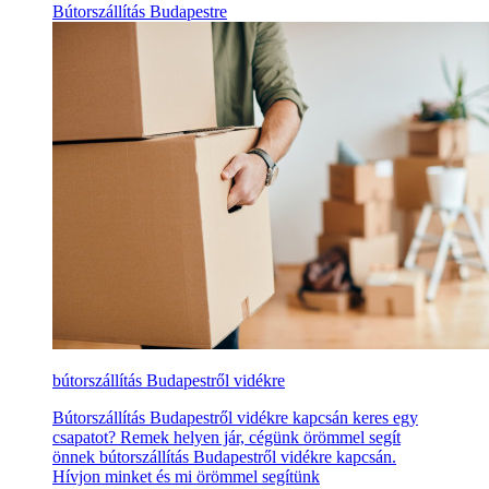
Bútorszállítás Budapestre
bútorszállítás Budapestről vidékre
Bútorszállítás Budapestről vidékre kapcsán keres egy
csapatot? Remek helyen jár, cégünk örömmel segít
önnek bútorszállítás Budapestről vidékre kapcsán.
Hívjon minket és mi örömmel segítünk