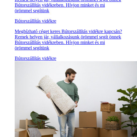
Bútorszállítás vidékreben. Hívjon minket és mi
örömmel segítünk
Bútorszállítás vidékre
Megbízható céget keres Bútorszállítás vidékre kapcsán?
Remek helyen jár, vállalkozásunk örömmel segít önnek
Bútorszállítás vidékreben. Hívjon minket és mi
örömmel segítünk
Bútorszállítás vidékre