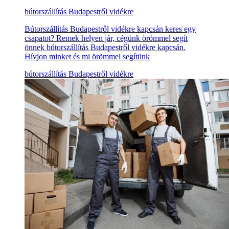
bútorszállítás Budapestről vidékre
Bútorszállítás Budapestről vidékre kapcsán keres egy
csapatot? Remek helyen jár, cégünk örömmel segít
önnek bútorszállítás Budapestről vidékre kapcsán.
Hívjon minket és mi örömmel segítünk
bútorszállítás Budapestről vidékre