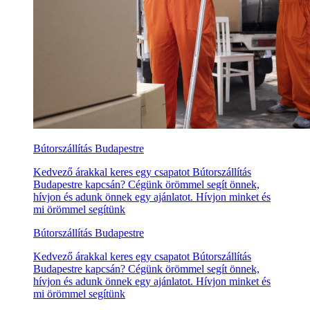
Bútorszállítás Budapestre
Kedvező árakkal keres egy csapatot Bútorszállítás
Budapestre kapcsán? Cégünk örömmel segít önnek,
hívjon és adunk önnek egy ajánlatot. Hívjon minket és
mi örömmel segítünk
Bútorszállítás Budapestre
Kedvező árakkal keres egy csapatot Bútorszállítás
Budapestre kapcsán? Cégünk örömmel segít önnek,
hívjon és adunk önnek egy ajánlatot. Hívjon minket és
mi örömmel segítünk