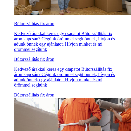
Bútorszállítás fix áron
Kedvező árakkal keres egy csapatot Bútorszállítás fix
áron kapcsán? Cégünk örömmel segít önnek, hívjon és
adunk önnek egy ajánlatot. Hívjon minket és mi
örömmel segítünk
Bútorszállítás fix áron
Kedvező árakkal keres egy csapatot Bútorszállítás fix
áron kapcsán? Cégünk örömmel segít önnek, hívjon és
adunk önnek egy ajánlatot. Hívjon minket és mi
örömmel segítünk
Bútorszállítás fix áron