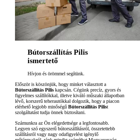
Bútorszállítás Pilis
ismertető
Hívjon és örömmel segítünk.
Először is köszönjük, hogy minket választott a
Bútorszállítás Pilis
kapcsán. Cégünk precíz, gyors és
figyelmes szállítókkal, illetve kiváló műszaki állapotban
lévő, korszerű teherautókkal dolgozik, hogy a piacon
elérhető legjobb minőségű
Bútorszállítás Pilis
t
szolgáltatást tudja önnek biztosítani.
Számunkra az Ön elégedettsége a legfontosabb.
Legyen szó egyszerű bútorszállításról, összetettebb
szállításról vagy nagy odafigyelést igénylő
műtárgyakról, ránk mindig számíthat Magyarország