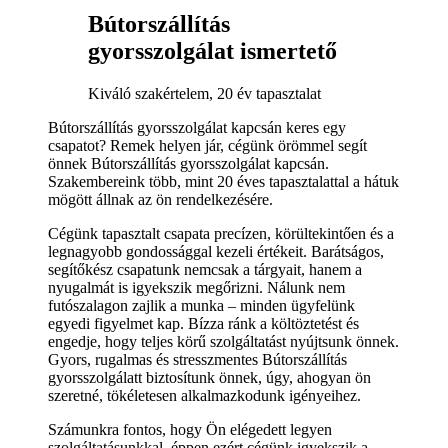
Bútorszállítás
gyorsszolgálat ismertető
Kiváló szakértelem, 20 év tapasztalat
Bútorszállítás gyorsszolgálat kapcsán keres egy
csapatot? Remek helyen jár, cégünk örömmel segít
önnek Bútorszállítás gyorsszolgálat kapcsán.
Szakembereink több, mint 20 éves tapasztalattal a hátuk
mögött állnak az ön rendelkezésére.
Cégünk tapasztalt csapata precízen, körültekintően és a
legnagyobb gondossággal kezeli értékeit. Barátságos,
segítőkész csapatunk nemcsak a tárgyait, hanem a
nyugalmát is igyekszik megőrizni. Nálunk nem
futószalagon zajlik a munka – minden ügyfelünk
egyedi figyelmet kap. Bízza ránk a költöztetést és
engedje, hogy teljes körű szolgáltatást nyújtsunk önnek.
Gyors, rugalmas és stresszmentes Bútorszállítás
gyorsszolgálatt biztosítunk önnek, úgy, ahogyan ön
szeretné, tökéletesen alkalmazkodunk igényeihez.
Számunkra fontos, hogy Ön elégedett legyen
szolgáltatásunkkal, éppen ezért cégünk igyekszik a