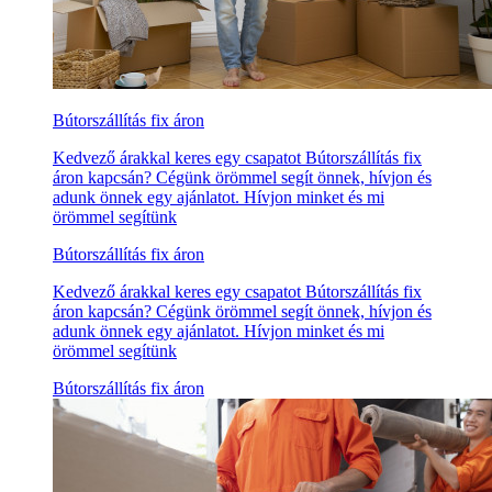
Bútorszállítás fix áron
Kedvező árakkal keres egy csapatot Bútorszállítás fix
áron kapcsán? Cégünk örömmel segít önnek, hívjon és
adunk önnek egy ajánlatot. Hívjon minket és mi
örömmel segítünk
Bútorszállítás fix áron
Kedvező árakkal keres egy csapatot Bútorszállítás fix
áron kapcsán? Cégünk örömmel segít önnek, hívjon és
adunk önnek egy ajánlatot. Hívjon minket és mi
örömmel segítünk
Bútorszállítás fix áron