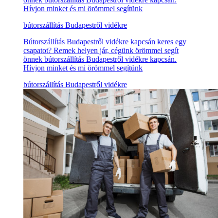
Hívjon minket és mi örömmel segítünk
bútorszállítás Budapestről vidékre
Bútorszállítás Budapestről vidékre kapcsán keres egy
csapatot? Remek helyen jár, cégünk örömmel segít
önnek bútorszállítás Budapestről vidékre kapcsán.
Hívjon minket és mi örömmel segítünk
bútorszállítás Budapestről vidékre