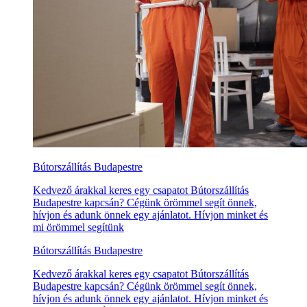
Bútorszállítás Budapestre
Kedvező árakkal keres egy csapatot Bútorszállítás
Budapestre kapcsán? Cégünk örömmel segít önnek,
hívjon és adunk önnek egy ajánlatot. Hívjon minket és
mi örömmel segítünk
Bútorszállítás Budapestre
Kedvező árakkal keres egy csapatot Bútorszállítás
Budapestre kapcsán? Cégünk örömmel segít önnek,
hívjon és adunk önnek egy ajánlatot. Hívjon minket és