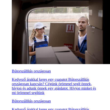
Bútorszállítás országosan
Kedvező árakkal keres egy csapatot Bútorszállítás
országosan kapcsán? Cégünk örömmel segít önnek,
hívjon és adunk önnek egy ajánlatot. Hívjon minket és
mi örömmel segítünk
Bútorszállítás országosan
Kedvező árakkal keres egy csapatot Bútorszállítás