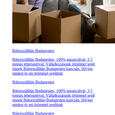
Bútorszállítás Budapesten
Bútorszállítás Budapesten, 100% garanciával, 3,5
tonnás teherautóval. Vállalkozásunk örömmel segít
önnek Bútorszállítás Budapesten kapcsán. Hívjon
minket és mi örömmel segítünk
Bútorszállítás Budapesten
Bútorszállítás Budapesten, 100% garanciával, 3,5
tonnás teherautóval. Vállalkozásunk örömmel segít
önnek Bútorszállítás Budapesten kapcsán. Hívjon
minket és mi örömmel segítünk
Bútorszállítás Budapesten