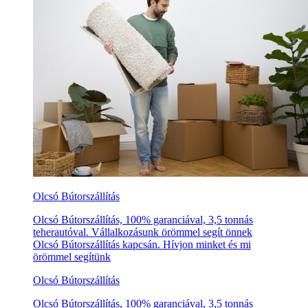
Olcsó Bútorszállítás
Olcsó Bútorszállítás, 100% garanciával, 3,5 tonnás
teherautóval. Vállalkozásunk örömmel segít önnek
Olcsó Bútorszállítás kapcsán. Hívjon minket és mi
örömmel segítünk
Olcsó Bútorszállítás
Olcsó Bútorszállítás, 100% garanciával, 3,5 tonnás