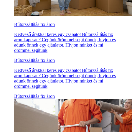
Bútorszállítás fix áron
Kedvező árakkal keres egy csapatot Bútorszállítás fix
áron kapcsán? Cégünk örömmel segít önnek, hívjon és
adunk önnek egy ajánlatot. Hívjon minket és mi
örömmel segítünk
Bútorszállítás fix áron
Kedvező árakkal keres egy csapatot Bútorszállítás fix
áron kapcsán? Cégünk örömmel segít önnek, hívjon és
adunk önnek egy ajánlatot. Hívjon minket és mi
örömmel segítünk
Bútorszállítás fix áron