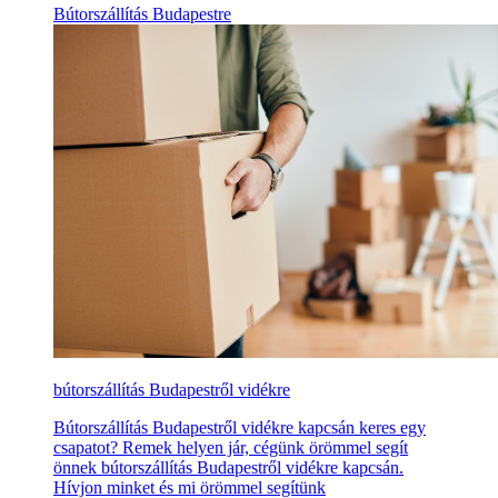
Bútorszállítás Budapestre
bútorszállítás Budapestről vidékre
Bútorszállítás Budapestről vidékre kapcsán keres egy
csapatot? Remek helyen jár, cégünk örömmel segít
önnek bútorszállítás Budapestről vidékre kapcsán.
Hívjon minket és mi örömmel segítünk