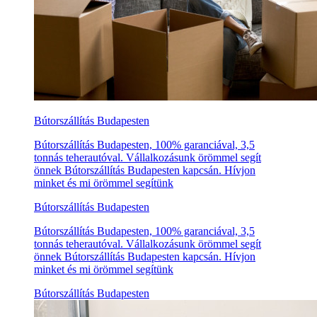
Bútorszállítás Budapesten
Bútorszállítás Budapesten, 100% garanciával, 3,5
tonnás teherautóval. Vállalkozásunk örömmel segít
önnek Bútorszállítás Budapesten kapcsán. Hívjon
minket és mi örömmel segítünk
Bútorszállítás Budapesten
Bútorszállítás Budapesten, 100% garanciával, 3,5
tonnás teherautóval. Vállalkozásunk örömmel segít
önnek Bútorszállítás Budapesten kapcsán. Hívjon
minket és mi örömmel segítünk
Bútorszállítás Budapesten