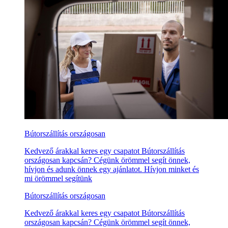
Bútorszállítás országosan
Kedvező árakkal keres egy csapatot Bútorszállítás
országosan kapcsán? Cégünk örömmel segít önnek,
hívjon és adunk önnek egy ajánlatot. Hívjon minket és
mi örömmel segítünk
Bútorszállítás országosan
Kedvező árakkal keres egy csapatot Bútorszállítás
országosan kapcsán? Cégünk örömmel segít önnek,