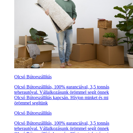
Olcsó Bútorszállítás
Olcsó Bútorszállítás, 100% garanciával, 3,5 tonnás
teherautóval. Vállalkozásunk örömmel segít önnek
Olcsó Bútorszállítás kapcsán. Hívjon minket és mi
örömmel segítünk
Olcsó Bútorszállítás
Olcsó Bútorszállítás, 100% garanciával, 3,5 tonnás
teherautóval. Vállalkozásunk örömmel segít önnek