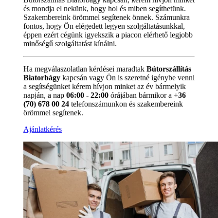
és mondja el nekünk, hogy hol és miben segíthetünk.
Szakembereink örömmel segítenek önnek. Számunkra
fontos, hogy Ön elégedett legyen szolgáltatásunkkal,
éppen ezért cégünk igyekszik a piacon elérhető legjobb
minőségű szolgáltatást kínálni.
Ha megválaszolatlan kérdései maradtak
Bútorszállítás
Biatorbágy
kapcsán vagy Ön is szeretné igénybe venni
a segítségünket kérem hívjon minket az év bármelyik
napján, a nap
06:00 - 22:00
órájában bármikor a
+36
(70) 678 00 24
telefonszámunkon és szakembereink
örömmel segítenek.
Ajánlatkérés