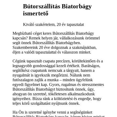
Bútorszállítás Biatorbágy
ismertető
Kiváló szakértelem, 20 év tapasztalat
Megbízható céget keres Bútorszállítás Biatorbágy
kapcsán? Remek helyen jár, vállalkozásunk örömmel
segít önnek Bútorszállítás Biatorbágyben.
Szakembereink 20 éve dolgoznak a szakmájukban,
éljen a valódi tapasztalattal és válasszon minket.
Cégünk tapasztalt csapata precízen, körültekintően és a
legnagyobb gondossággal kezeli értékeit. Barátságos,
segítőkész csapatunk nemcsak a tárgyait, hanem a
nyugalmát is igyekszik megőrizni. Nálunk nem
futószalagon zajlik a munka – minden ügyfelünk
egyedi figyelmet kap. Gyors, rugalmas és stresszmentes
Bútorszállítás Biatorbágyt biztosítunk önnek, úgy,
ahogyan ön szeretné, tökéletesen alkalmazkodunk
igényeihez. Bízza ránk a költöztetést és engedje, hogy
teljes körű szolgáltatást nyújtsunk önnek.
Ha Ön is szeretné igénybe venni a segítségünket
Bútorszállítás Biatorbágy kapcsán, kérem hívjon minket