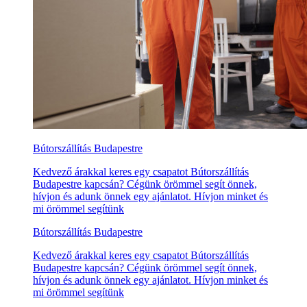
Bútorszállítás Budapestre
Kedvező árakkal keres egy csapatot Bútorszállítás
Budapestre kapcsán? Cégünk örömmel segít önnek,
hívjon és adunk önnek egy ajánlatot. Hívjon minket és
mi örömmel segítünk
Bútorszállítás Budapestre
Kedvező árakkal keres egy csapatot Bútorszállítás
Budapestre kapcsán? Cégünk örömmel segít önnek,
hívjon és adunk önnek egy ajánlatot. Hívjon minket és
mi örömmel segítünk