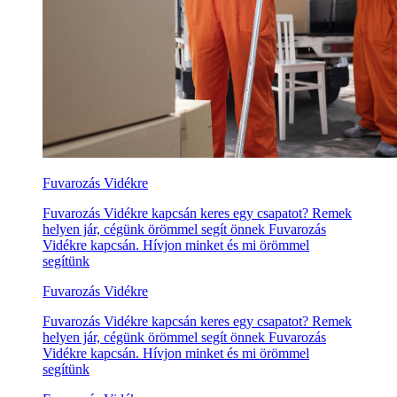
Fuvarozás Vidékre
Fuvarozás Vidékre kapcsán keres egy csapatot? Remek
helyen jár, cégünk örömmel segít önnek Fuvarozás
Vidékre kapcsán. Hívjon minket és mi örömmel
segítünk
Fuvarozás Vidékre
Fuvarozás Vidékre kapcsán keres egy csapatot? Remek
helyen jár, cégünk örömmel segít önnek Fuvarozás
Vidékre kapcsán. Hívjon minket és mi örömmel
segítünk