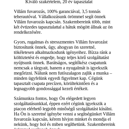
Kiváló szakértelem, 20 év tapasztalat
Villám fuvarozás, 100% garanciával, 3,5 tonnás
teherautóval. Vállalkozásunk örömmel segít önnek
Villám fuvarozás kapcsán. Szakembereink több, mint
két évtizedes tapasztalattal a hátuk mögött állnak az ön
rendelkezésére.
Gyors, rugalmas és stresszmentes Villám fuvarozást
biztosítunk önnek, úgy, ahogyan ön szeretné,
tökéletesen alkalmazkodunk igényeihez. Bízza ránk a
költöztetést és engedje, hogy teljes körű szolgáltatást
nyújtsunk önnek. Barátságos, segítőkész csapatunk
nemcsak a tárgyait, hanem a nyugalmát is igyekszik
megőrizni. Nálunk nem futószalagon zajlik a munka –
minden ügyfelünk egyedi figyelmet kap. Cégünk
tapasztalt csapata precízen, körültekintően és a
legnagyobb gondossággal kezeli értékeit.
Számunkra fontos, hogy Ön elégedett legyen
szolgáltatásunkkal, éppen ezért cégünk igyekszik a
piacon elérhető legjobb minőségű szolgáltatást kínálni.
Ha Ön is szeretné igénybe venni a segítségünket Villám
fuvarozás kapcsán, kérem hívjon minket és mondja el
nekünk, hogy hol és miben segíthetünk. Szakembereink