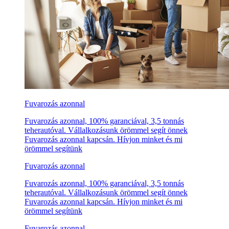
Fuvarozás azonnal
Fuvarozás azonnal, 100% garanciával, 3,5 tonnás
teherautóval. Vállalkozásunk örömmel segít önnek
Fuvarozás azonnal kapcsán. Hívjon minket és mi
örömmel segítünk
Fuvarozás azonnal
Fuvarozás azonnal, 100% garanciával, 3,5 tonnás
teherautóval. Vállalkozásunk örömmel segít önnek
Fuvarozás azonnal kapcsán. Hívjon minket és mi
örömmel segítünk
Fuvarozás azonnal