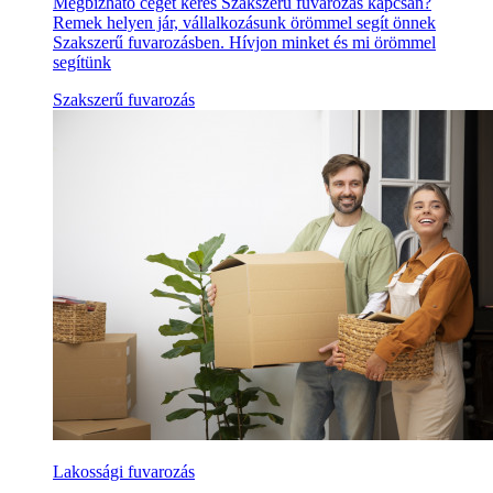
Megbízható céget keres Szakszerű fuvarozás kapcsán?
Remek helyen jár, vállalkozásunk örömmel segít önnek
Szakszerű fuvarozásben. Hívjon minket és mi örömmel
segítünk
Szakszerű fuvarozás
Lakossági fuvarozás