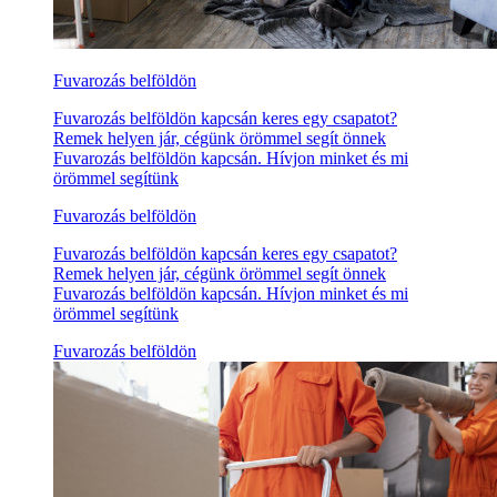
Fuvarozás belföldön
Fuvarozás belföldön kapcsán keres egy csapatot?
Remek helyen jár, cégünk örömmel segít önnek
Fuvarozás belföldön kapcsán. Hívjon minket és mi
örömmel segítünk
Fuvarozás belföldön
Fuvarozás belföldön kapcsán keres egy csapatot?
Remek helyen jár, cégünk örömmel segít önnek
Fuvarozás belföldön kapcsán. Hívjon minket és mi
örömmel segítünk
Fuvarozás belföldön