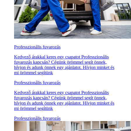
Professzionális fuvarozás
Kedvező árakkal keres egy csapatot Professzionális
fuvarozás kapcsán? Cégünk örömmel segít önnek,
hívjon és adunk önnek egy ajánlatot. Hívjon minket és
mi örömmel segítünk
Professzionális fuvarozás
Kedvező árakkal keres egy csapatot Professzionális
fuvarozás kapcsán? Cégünk örömmel segít önnek,
hívjon és adunk önnek egy ajánlatot. Hívjon minket és
mi örömmel segítünk
Professzionális fuvarozás