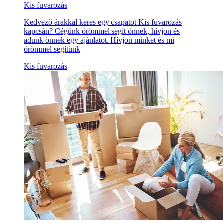
Kis fuvarozás
Kedvező árakkal keres egy csapatot Kis fuvarozás
kapcsán? Cégünk örömmel segít önnek, hívjon és
adunk önnek egy ajánlatot. Hívjon minket és mi
örömmel segítünk
Kis fuvarozás