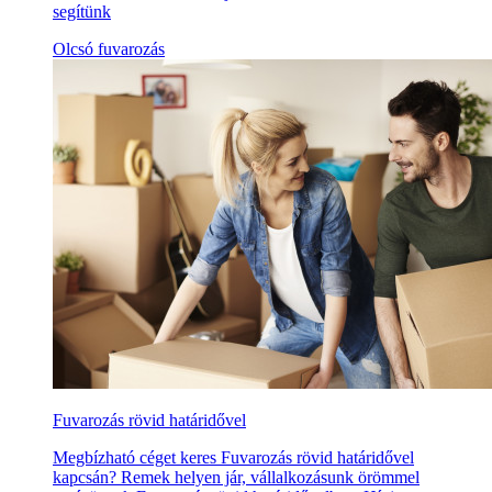
segítünk
Olcsó fuvarozás
Fuvarozás rövid határidővel
Megbízható céget keres Fuvarozás rövid határidővel
kapcsán? Remek helyen jár, vállalkozásunk örömmel