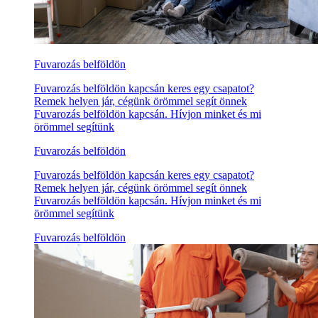
Fuvarozás belföldön
Fuvarozás belföldön kapcsán keres egy csapatot?
Remek helyen jár, cégünk örömmel segít önnek
Fuvarozás belföldön kapcsán. Hívjon minket és mi
örömmel segítünk
Fuvarozás belföldön
Fuvarozás belföldön kapcsán keres egy csapatot?
Remek helyen jár, cégünk örömmel segít önnek
Fuvarozás belföldön kapcsán. Hívjon minket és mi
örömmel segítünk
Fuvarozás belföldön