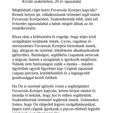
Kiváló szakértelem, 20 év tapasztalat
Megbízható céget keres Fuvarozás Kerepes kapcsán?
Remek helyen jár, vállalkozásunk örömmel segít önnek
Fuvarozás Kerepesben. Szakembereink több, mint két
évtizedes tapasztalattal a hátuk mögött állnak az ön
rendelkezésére.
Bízza ránk a költöztetést és engedje, hogy teljes körű
szolgáltatást nyújtsunk önnek. Gyors, rugalmas és
stresszmentes Fuvarozás Kerepest biztosítunk önnek,
úgy, ahogyan ön szeretné, tökéletesen alkalmazkodunk
igényeihez. Barátságos, segítőkész csapatunk nemcsak
a tárgyait, hanem a nyugalmát is igyekszik megőrizni.
Nálunk nem futószalagon zajlik a munka – minden
ügyfelünk egyedi figyelmet kap. Cégünk tapasztalt
csapata precízen, körültekintően és a legnagyobb
gondossággal kezeli értékeit.
Ha Ön is szeretné igénybe venni a segítségünket
Fuvarozás Kerepes kapcsán, kérem hívjon minket és
mondja el nekünk, hogy hol és miben segíthetünk.
Szakembereink örömmel segítenek önnek. Számunkra
fontos, hogy Ön elégedett legyen szolgáltatásunkkal,
éppen ezért cégünk igyekszik a piacon elérhető legjobb