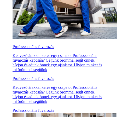
Professzionális fuvarozás
Kedvező árakkal keres egy csapatot Professzionális
fuvarozás kapcsán? Cégünk örömmel segít önnek,
hívjon és adunk önnek egy ajánlatot. Hívjon minket és
mi örömmel segítünk
Professzionális fuvarozás
Kedvező árakkal keres egy csapatot Professzionális
fuvarozás kapcsán? Cégünk örömmel segít önnek,
hívjon és adunk önnek egy ajánlatot. Hívjon minket és
mi örömmel segítünk
Professzionális fuvarozás