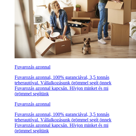
Fuvarozás azonnal
Fuvarozás azonnal, 100% garanciával, 3,5 tonnás
teherautóval. Vállalkozásunk örömmel segít önnek
Fuvarozás azonnal kapcsán. Hívjon minket és mi
örömmel segítünk
Fuvarozás azonnal
Fuvarozás azonnal, 100% garanciával, 3,5 tonnás
teherautóval. Vállalkozásunk örömmel segít önnek
Fuvarozás azonnal kapcsán. Hívjon minket és mi
örömmel segítünk