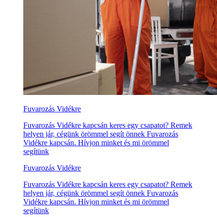
Fuvarozás Vidékre
Fuvarozás Vidékre kapcsán keres egy csapatot? Remek
helyen jár, cégünk örömmel segít önnek Fuvarozás
Vidékre kapcsán. Hívjon minket és mi örömmel
segítünk
Fuvarozás Vidékre
Fuvarozás Vidékre kapcsán keres egy csapatot? Remek
helyen jár, cégünk örömmel segít önnek Fuvarozás
Vidékre kapcsán. Hívjon minket és mi örömmel
segítünk