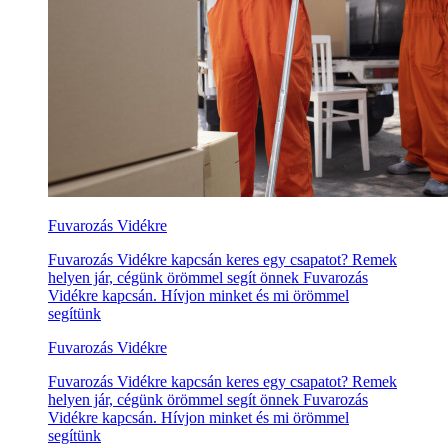
Fuvarozás Vidékre
Fuvarozás Vidékre kapcsán keres egy csapatot? Remek
helyen jár, cégünk örömmel segít önnek Fuvarozás
Vidékre kapcsán. Hívjon minket és mi örömmel
segítünk
Fuvarozás Vidékre
Fuvarozás Vidékre kapcsán keres egy csapatot? Remek
helyen jár, cégünk örömmel segít önnek Fuvarozás
Vidékre kapcsán. Hívjon minket és mi örömmel
segítünk