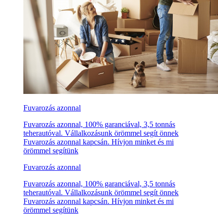
Fuvarozás azonnal
Fuvarozás azonnal, 100% garanciával, 3,5 tonnás
teherautóval. Vállalkozásunk örömmel segít önnek
Fuvarozás azonnal kapcsán. Hívjon minket és mi
örömmel segítünk
Fuvarozás azonnal
Fuvarozás azonnal, 100% garanciával, 3,5 tonnás
teherautóval. Vállalkozásunk örömmel segít önnek
Fuvarozás azonnal kapcsán. Hívjon minket és mi
örömmel segítünk