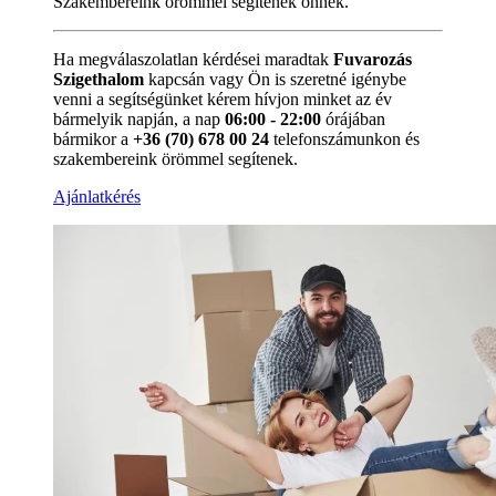
Szakembereink örömmel segítenek önnek.
Ha megválaszolatlan kérdései maradtak
Fuvarozás
Szigethalom
kapcsán vagy Ön is szeretné igénybe
venni a segítségünket kérem hívjon minket az év
bármelyik napján, a nap
06:00 - 22:00
órájában
bármikor a
+36 (70) 678 00 24
telefonszámunkon és
szakembereink örömmel segítenek.
Ajánlatkérés