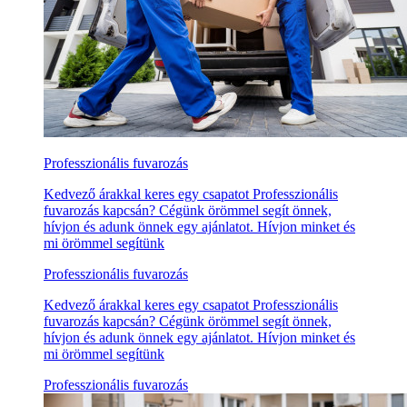
Professzionális fuvarozás
Kedvező árakkal keres egy csapatot Professzionális
fuvarozás kapcsán? Cégünk örömmel segít önnek,
hívjon és adunk önnek egy ajánlatot. Hívjon minket és
mi örömmel segítünk
Professzionális fuvarozás
Kedvező árakkal keres egy csapatot Professzionális
fuvarozás kapcsán? Cégünk örömmel segít önnek,
hívjon és adunk önnek egy ajánlatot. Hívjon minket és
mi örömmel segítünk
Professzionális fuvarozás