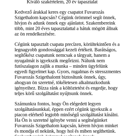
Kiváló szakértelem, 20 év tapasztalat
Kedvező árakkal keres egy csapatot Fuvarozás
Szigethalom kapcsán? Cégünk örömmel segít önnek,
hívjon és adunk önnek egy ajánlatot. Szakembereink
több, mint 20 éves tapasztalattal a hátuk mögött állnak
az ön rendelkezésére.
Cégünk tapasztalt csapata precízen, körültekintően és a
legnagyobb gondossággal kezeli értékeit. Barátságos,
segítőkész csapatunk nemcsak a tárgyait, hanem a
nyugalmát is igyekszik megőrizni. Nálunk nem
futószalagon zajlik a munka – minden ügyfelünk
egyedi figyelmet kap. Gyors, rugalmas és stresszmentes
Fuvarozás Szigethalomt biztosítunk önnek, úgy,
ahogyan ön szeretné, tökéletesen alkalmazkodunk
igényeihez. Bízza ránk a költöztetést és engedje, hogy
teljes körű szolgáltatást nyújtsunk önnek.
Számunkra fontos, hogy Ön elégedett legyen
szolgáltatásunkkal, éppen ezért cégünk igyekszik a
piacon elérhető legjobb minőségű szolgáltatást kínálni.
Ha Ön is szeretné igénybe venni a segítségünket
Fuvarozás Szigethalom kapcsán, kérem hívjon minket
és mondja el nekünk, hogy hol és miben segíthetünk.