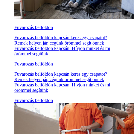
Fuvarozás belföldön
Fuvarozás belföldön kapcsán keres egy csapatot?
Remek helyen jár, cégünk örömmel segít önnek
Fuvarozás belföldön kapcsán. Hívjon minket és mi
örömmel segítünk
Fuvarozás belföldön
Fuvarozás belföldön kapcsán keres egy csapatot?
Remek helyen jár, cégünk örömmel segít önnek
Fuvarozás belföldön kapcsán. Hívjon minket és mi
örömmel segítünk
Fuvarozás belföldön