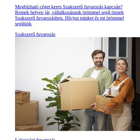
Megbízható céget keres Szakszerű fuvarozás kapcsán?
Remek helyen jár, vállalkozásunk örömmel segít önnek
Szakszerű fuvarozásben. Hívjon minket és mi örömmel
segítünk
Szakszerű fuvarozás
Lakossági fuvarozás