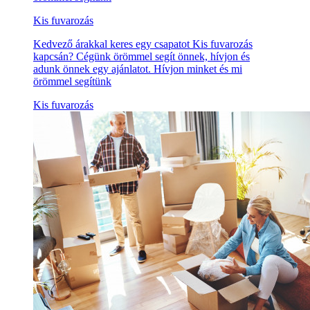
Kis fuvarozás
Kedvező árakkal keres egy csapatot Kis fuvarozás
kapcsán? Cégünk örömmel segít önnek, hívjon és
adunk önnek egy ajánlatot. Hívjon minket és mi
örömmel segítünk
Kis fuvarozás