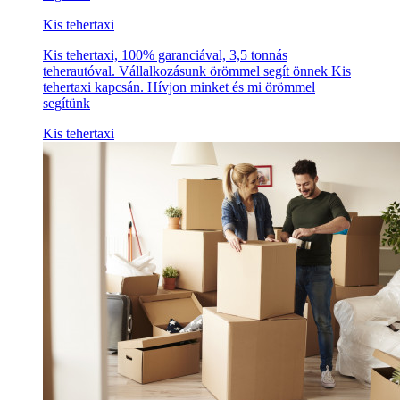
Kis tehertaxi
Kis tehertaxi, 100% garanciával, 3,5 tonnás
teherautóval. Vállalkozásunk örömmel segít önnek Kis
tehertaxi kapcsán. Hívjon minket és mi örömmel
segítünk
Kis tehertaxi