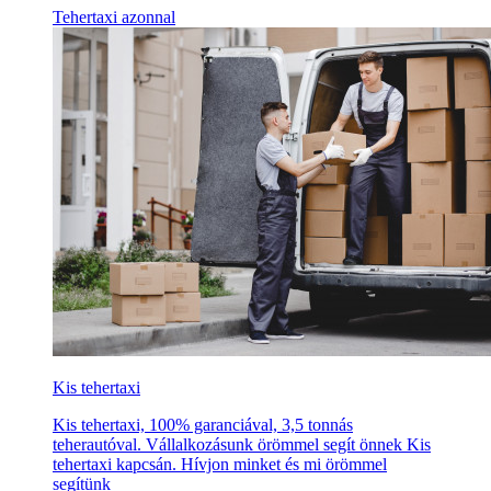
Tehertaxi azonnal
Kis tehertaxi
Kis tehertaxi, 100% garanciával, 3,5 tonnás
teherautóval. Vállalkozásunk örömmel segít önnek Kis
tehertaxi kapcsán. Hívjon minket és mi örömmel
segítünk