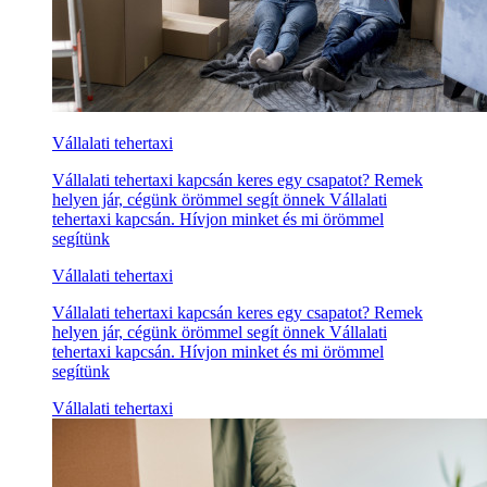
Vállalati tehertaxi
Vállalati tehertaxi kapcsán keres egy csapatot? Remek
helyen jár, cégünk örömmel segít önnek Vállalati
tehertaxi kapcsán. Hívjon minket és mi örömmel
segítünk
Vállalati tehertaxi
Vállalati tehertaxi kapcsán keres egy csapatot? Remek
helyen jár, cégünk örömmel segít önnek Vállalati
tehertaxi kapcsán. Hívjon minket és mi örömmel
segítünk
Vállalati tehertaxi