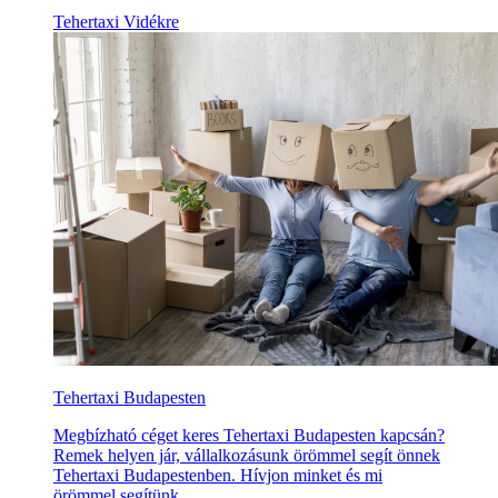
Tehertaxi Vidékre
Tehertaxi Budapesten
Megbízható céget keres Tehertaxi Budapesten kapcsán?
Remek helyen jár, vállalkozásunk örömmel segít önnek
Tehertaxi Budapestenben. Hívjon minket és mi
örömmel segítünk