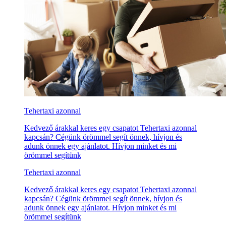
Tehertaxi azonnal
Kedvező árakkal keres egy csapatot Tehertaxi azonnal
kapcsán? Cégünk örömmel segít önnek, hívjon és
adunk önnek egy ajánlatot. Hívjon minket és mi
örömmel segítünk
Tehertaxi azonnal
Kedvező árakkal keres egy csapatot Tehertaxi azonnal
kapcsán? Cégünk örömmel segít önnek, hívjon és
adunk önnek egy ajánlatot. Hívjon minket és mi
örömmel segítünk