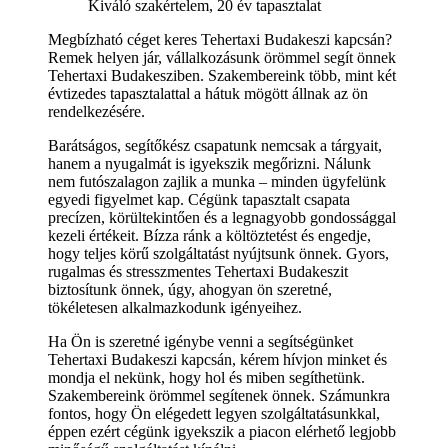
Kiváló szakértelem, 20 év tapasztalat
Megbízható céget keres Tehertaxi Budakeszi kapcsán?
Remek helyen jár, vállalkozásunk örömmel segít önnek
Tehertaxi Budakesziben. Szakembereink több, mint két
évtizedes tapasztalattal a hátuk mögött állnak az ön
rendelkezésére.
Barátságos, segítőkész csapatunk nemcsak a tárgyait,
hanem a nyugalmát is igyekszik megőrizni. Nálunk
nem futószalagon zajlik a munka – minden ügyfelünk
egyedi figyelmet kap. Cégünk tapasztalt csapata
precízen, körültekintően és a legnagyobb gondossággal
kezeli értékeit. Bízza ránk a költöztetést és engedje,
hogy teljes körű szolgáltatást nyújtsunk önnek. Gyors,
rugalmas és stresszmentes Tehertaxi Budakeszit
biztosítunk önnek, úgy, ahogyan ön szeretné,
tökéletesen alkalmazkodunk igényeihez.
Ha Ön is szeretné igénybe venni a segítségünket
Tehertaxi Budakeszi kapcsán, kérem hívjon minket és
mondja el nekünk, hogy hol és miben segíthetünk.
Szakembereink örömmel segítenek önnek. Számunkra
fontos, hogy Ön elégedett legyen szolgáltatásunkkal,
éppen ezért cégünk igyekszik a piacon elérhető legjobb