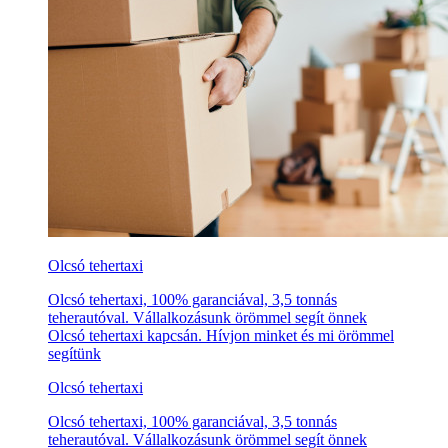
Olcsó tehertaxi
Olcsó tehertaxi, 100% garanciával, 3,5 tonnás
teherautóval. Vállalkozásunk örömmel segít önnek
Olcsó tehertaxi kapcsán. Hívjon minket és mi örömmel
segítünk
Olcsó tehertaxi
Olcsó tehertaxi, 100% garanciával, 3,5 tonnás
teherautóval. Vállalkozásunk örömmel segít önnek