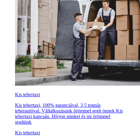
Kis tehertaxi
Kis tehertaxi, 100% garanciával, 3,5 tonnás
teherautóval. Vállalkozásunk örömmel segít önnek Kis
tehertaxi kapcsán. Hívjon minket és mi örömmel
segítünk
Kis tehertaxi