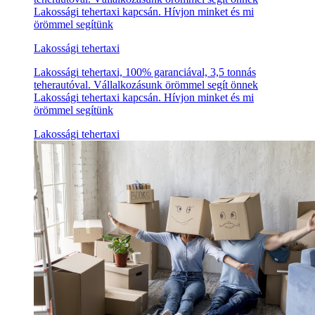
Lakossági tehertaxi kapcsán. Hívjon minket és mi
örömmel segítünk
Lakossági tehertaxi
Lakossági tehertaxi, 100% garanciával, 3,5 tonnás
teherautóval. Vállalkozásunk örömmel segít önnek
Lakossági tehertaxi kapcsán. Hívjon minket és mi
örömmel segítünk
Lakossági tehertaxi