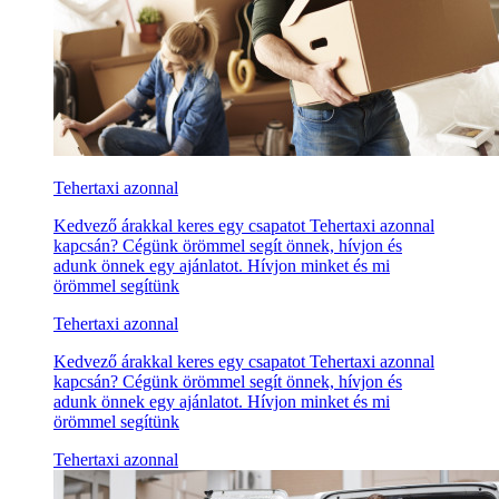
Tehertaxi azonnal
Kedvező árakkal keres egy csapatot Tehertaxi azonnal
kapcsán? Cégünk örömmel segít önnek, hívjon és
adunk önnek egy ajánlatot. Hívjon minket és mi
örömmel segítünk
Tehertaxi azonnal
Kedvező árakkal keres egy csapatot Tehertaxi azonnal
kapcsán? Cégünk örömmel segít önnek, hívjon és
adunk önnek egy ajánlatot. Hívjon minket és mi
örömmel segítünk
Tehertaxi azonnal