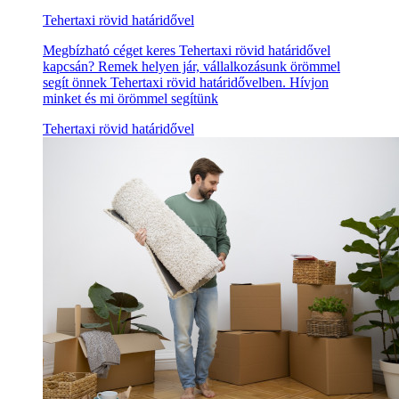
Tehertaxi rövid határidővel
Megbízható céget keres Tehertaxi rövid határidővel
kapcsán? Remek helyen jár, vállalkozásunk örömmel
segít önnek Tehertaxi rövid határidővelben. Hívjon
minket és mi örömmel segítünk
Tehertaxi rövid határidővel