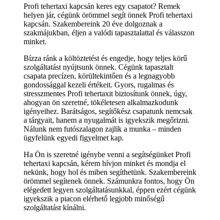
Profi tehertaxi kapcsán keres egy csapatot? Remek
helyen jár, cégünk örömmel segít önnek Profi tehertaxi
kapcsán. Szakembereink 20 éve dolgoznak a
szakmájukban, éljen a valódi tapasztalattal és válasszon
minket.
Bízza ránk a költöztetést és engedje, hogy teljes körű
szolgáltatást nyújtsunk önnek. Cégünk tapasztalt
csapata precízen, körültekintően és a legnagyobb
gondossággal kezeli értékeit. Gyors, rugalmas és
stresszmentes Profi tehertaxit biztosítunk önnek, úgy,
ahogyan ön szeretné, tökéletesen alkalmazkodunk
igényeihez. Barátságos, segítőkész csapatunk nemcsak
a tárgyait, hanem a nyugalmát is igyekszik megőrizni.
Nálunk nem futószalagon zajlik a munka – minden
ügyfelünk egyedi figyelmet kap.
Ha Ön is szeretné igénybe venni a segítségünket Profi
tehertaxi kapcsán, kérem hívjon minket és mondja el
nekünk, hogy hol és miben segíthetünk. Szakembereink
örömmel segítenek önnek. Számunkra fontos, hogy Ön
elégedett legyen szolgáltatásunkkal, éppen ezért cégünk
igyekszik a piacon elérhető legjobb minőségű
szolgáltatást kínálni.