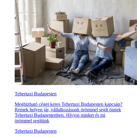
Tehertaxi Budapesten
Megbízható céget keres Tehertaxi Budapesten kapcsán?
Remek helyen jár, vállalkozásunk örömmel segít önnek
Tehertaxi Budapestenben. Hívjon minket és mi
örömmel segítünk
Tehertaxi Budapesten