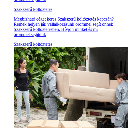
Szakszerű költöztetés
Megbízható céget keres Szakszerű költöztetés kapcsán?
Remek helyen jár, vállalkozásunk örömmel segít önnek
Szakszerű költöztetésben. Hívjon minket és mi
örömmel segítünk
Szakszerű költöztetés