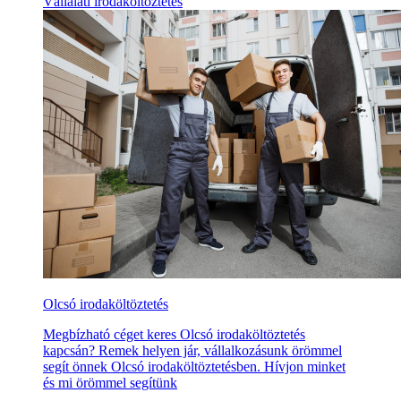
Vállalati irodaköltöztetés
Olcsó irodaköltöztetés
Megbízható céget keres Olcsó irodaköltöztetés
kapcsán? Remek helyen jár, vállalkozásunk örömmel
segít önnek Olcsó irodaköltöztetésben. Hívjon minket
és mi örömmel segítünk