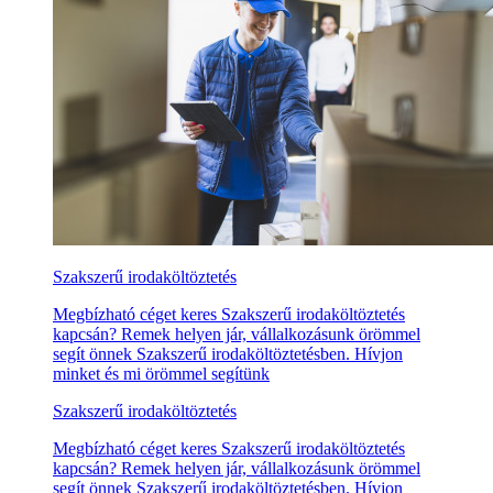
Szakszerű irodaköltöztetés
Megbízható céget keres Szakszerű irodaköltöztetés
kapcsán? Remek helyen jár, vállalkozásunk örömmel
segít önnek Szakszerű irodaköltöztetésben. Hívjon
minket és mi örömmel segítünk
Szakszerű irodaköltöztetés
Megbízható céget keres Szakszerű irodaköltöztetés
kapcsán? Remek helyen jár, vállalkozásunk örömmel
segít önnek Szakszerű irodaköltöztetésben. Hívjon