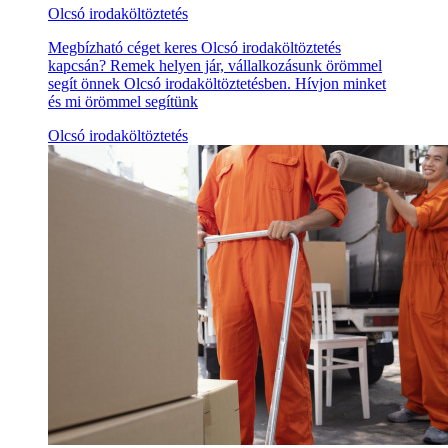
Olcsó irodaköltöztetés
Megbízható céget keres Olcsó irodaköltöztetés
kapcsán? Remek helyen jár, vállalkozásunk örömmel
segít önnek Olcsó irodaköltöztetésben. Hívjon minket
és mi örömmel segítünk
Olcsó irodaköltöztetés